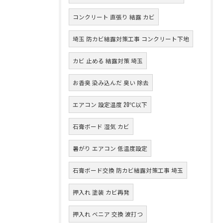
コンクリート 直張り 結露 カビ
埼玉 防カビ結露対策工事 コンクリート下地
カビ 止める 結露対策 埼玉
お香臭 染み込んだ 臭い 除去
エアコン 設定温度 20℃以下
石膏ボード 湿気 カビ
暑がり エアコン 低温度設定
石膏ボード交換 防カビ結露対策工事 埼玉
押入れ 塗装 カビ再発
押入れ ベニア 交換 波打つ