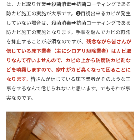
は、カビ取り作業➡殺菌消毒➡抗菌コーティングである
防カビ施工の実施が大事です。❷目視出来るカビが発生
していない場合は、殺菌消毒➡抗菌コーティングである
防カビ施工の実施となります。手順を踏んでカビの再発
を抑止することが必須なのですが、
残念ながら皆さんが
信じている床下業者（主にシロアリ駆除業者）はカビ取
りなんて行いませんので、カビの上から防腐防カビ剤な
どを噴霧しますので、家中がカビ臭くなって困ることに
なります。
皆さんが信じている床下業者がそのような工
事をするなんて信じられないと思います。でもそれが事
実なのです。