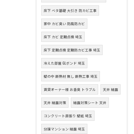
床下 ベタ基礎 大引き 防カビ工事
家中 カビ臭い 防腐防カビ
床下 カビ 定期点検 埼玉
床下 定期点検 定期防カビ工事 埼玉
冷えた部屋 GLボンド 埼玉
壁の中 断熱材 無し 断熱工事 埼玉
賃貸オーナー様 お香臭 トラブル
天井 結露
天井 結露対策
結露対策シート 天井
コンクリート直張り 壁紙 埼玉
分譲マンション 結露 埼玉