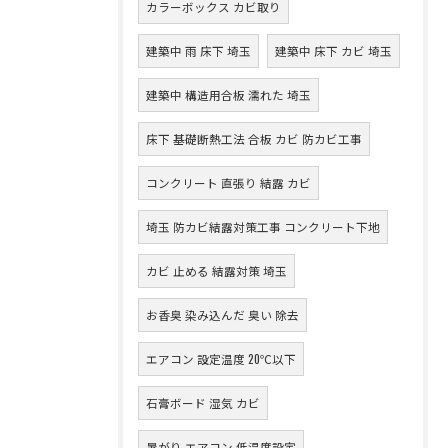
カラーボックス カビ取り
建築中 雨 床下 埼玉
建築中 床下 カビ 埼玉
建築中 構造用合板 濡れた 埼玉
床下 基礎断熱工法 合板 カビ 防カビ工事
コンクリート 直張り 結露 カビ
埼玉 防カビ結露対策工事 コンクリート下地
カビ 止める 結露対策 埼玉
お香臭 染み込んだ 臭い 除去
エアコン 設定温度 20℃以下
石膏ボード 湿気 カビ
暑がり エアコン 低温度設定