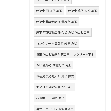
建築中 雨 床下 埼玉
建築中 床下 カビ 埼玉
建築中 構造用合板 濡れた 埼玉
床下 基礎断熱工法 合板 カビ 防カビ工事
コンクリート 直張り 結露 カビ
埼玉 防カビ結露対策工事 コンクリート下地
カビ 止める 結露対策 埼玉
お香臭 染み込んだ 臭い 除去
エアコン 設定温度 20℃以下
石膏ボード 湿気 カビ
暑がり エアコン 低温度設定