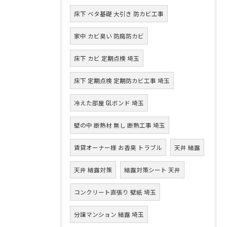
床下 ベタ基礎 大引き 防カビ工事
家中 カビ臭い 防腐防カビ
床下 カビ 定期点検 埼玉
床下 定期点検 定期防カビ工事 埼玉
冷えた部屋 GLボンド 埼玉
壁の中 断熱材 無し 断熱工事 埼玉
賃貸オーナー様 お香臭 トラブル
天井 結露
天井 結露対策
結露対策シート 天井
コンクリート直張り 壁紙 埼玉
分譲マンション 結露 埼玉