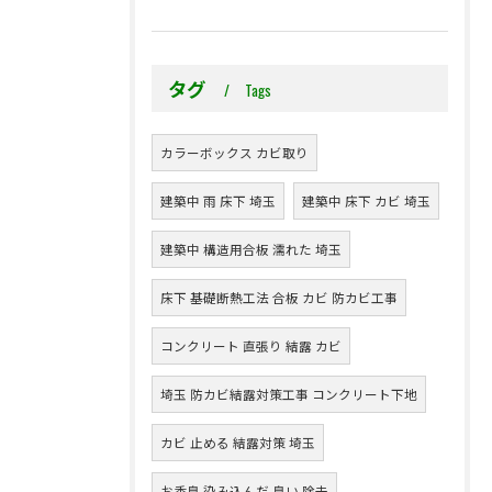
タグ
Tags
カラーボックス カビ取り
建築中 雨 床下 埼玉
建築中 床下 カビ 埼玉
建築中 構造用合板 濡れた 埼玉
床下 基礎断熱工法 合板 カビ 防カビ工事
コンクリート 直張り 結露 カビ
埼玉 防カビ結露対策工事 コンクリート下地
カビ 止める 結露対策 埼玉
お香臭 染み込んだ 臭い 除去