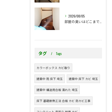
2026/08/05
部屋の臭いはどこまで気になりますか？プレモ独自の臭気基準をご紹介します
タグ
Tags
カラーボックス カビ取り
建築中 雨 床下 埼玉
建築中 床下 カビ 埼玉
建築中 構造用合板 濡れた 埼玉
床下 基礎断熱工法 合板 カビ 防カビ工事
コンクリート 直張り 結露 カビ