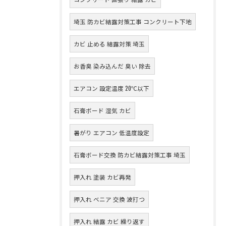
埼玉 防カビ結露対策工事 コンクリート下地
カビ 止める 結露対策 埼玉
お香臭 染み込んだ 臭い 除去
エアコン 設定温度 20℃以下
石膏ボード 湿気 カビ
暑がり エアコン 低温度設定
石膏ボード交換 防カビ結露対策工事 埼玉
押入れ 塗装 カビ再発
押入れ ベニア 交換 波打つ
押入れ 結露 カビ 繰り返す