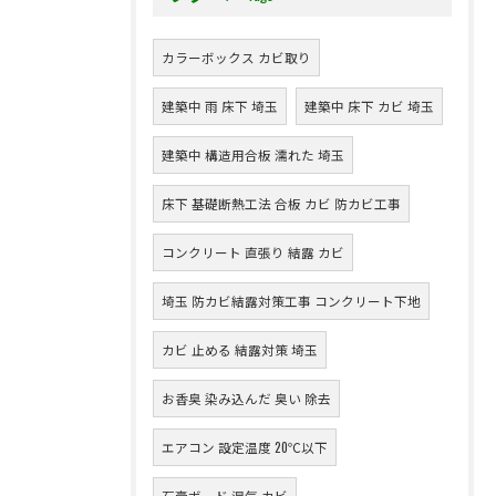
カラーボックス カビ取り
建築中 雨 床下 埼玉
建築中 床下 カビ 埼玉
建築中 構造用合板 濡れた 埼玉
床下 基礎断熱工法 合板 カビ 防カビ工事
コンクリート 直張り 結露 カビ
埼玉 防カビ結露対策工事 コンクリート下地
カビ 止める 結露対策 埼玉
お香臭 染み込んだ 臭い 除去
エアコン 設定温度 20℃以下
石膏ボード 湿気 カビ