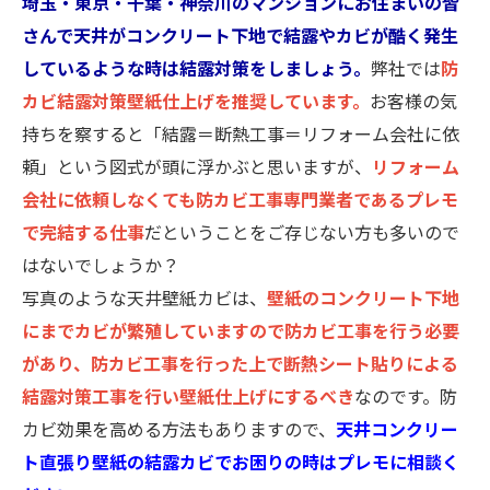
埼玉・東京・千葉・神奈川のマンションにお住まいの皆
さんで天井がコンクリート下地で結露やカビが酷く発生
しているような時は結露対策をしましょう。
弊社では
防
カビ結露対策壁紙仕上げを推奨しています。
お客様の気
持ちを察すると「結露＝断熱工事＝リフォーム会社に依
頼」という図式が頭に浮かぶと思いますが、
リフォーム
会社に依頼しなくても防カビ工事専門業者であるプレモ
で完結する仕事
だということをご存じない方も多いので
はないでしょうか？
写真のような天井壁紙カビは、
壁紙のコンクリート下地
にまでカビが繁殖していますので防カビ工事を行う必要
があり、防カビ工事を行った上で断熱シート貼りによる
結露対策工事を行い壁紙仕上げにするべき
なのです。防
カビ効果を高める方法もありますので、
天井コンクリー
ト直張り壁紙の結露カビでお困りの時はプレモに相談く