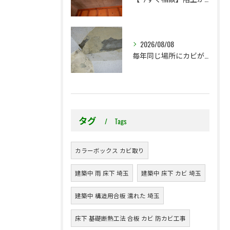
2026/08/08
毎年同じ場所にカビが出る理由をご存じですか？
タグ
Tags
カラーボックス カビ取り
建築中 雨 床下 埼玉
建築中 床下 カビ 埼玉
建築中 構造用合板 濡れた 埼玉
床下 基礎断熱工法 合板 カビ 防カビ工事