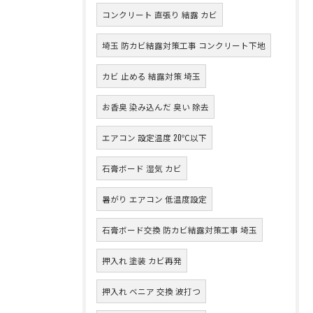
コンクリート 直張り 結露 カビ
埼玉 防カビ結露対策工事 コンクリート下地
カビ 止める 結露対策 埼玉
お香臭 染み込んだ 臭い 除去
エアコン 設定温度 20℃以下
石膏ボード 湿気 カビ
暑がり エアコン 低温度設定
石膏ボード交換 防カビ結露対策工事 埼玉
押入れ 塗装 カビ再発
押入れ ベニア 交換 波打つ