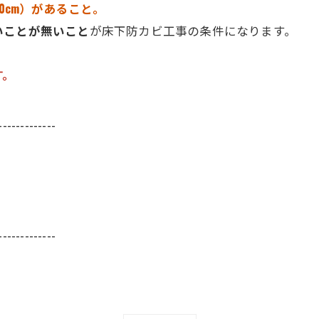
30cm）があること。
いことが無いこと
が床下防カビ工事の条件になります。
す。
-------------
-------------