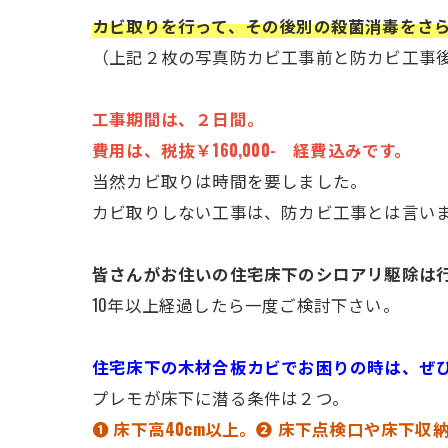
カビ取りを行って、その後別の殺菌消毒をさ
（上記２枚の写真防カビ工事前と防カビ工事
工事期間は、２日間。
費用は、税抜￥160,000- 経費込みです。
当然カビ取りは時間を要しました。
カビ取りしない工事は、防カビ工事とは言い
皆さんがお住いの住宅床下のシロアリ駆除は
10年以上経過したら一度ご検討下さい。
住宅床下の木材合板カビでお困りの時は、ぜ
プレモが床下に潜る条件は２つ。
➊ 床下高40cm以上。❷
床下点検口や床下収納