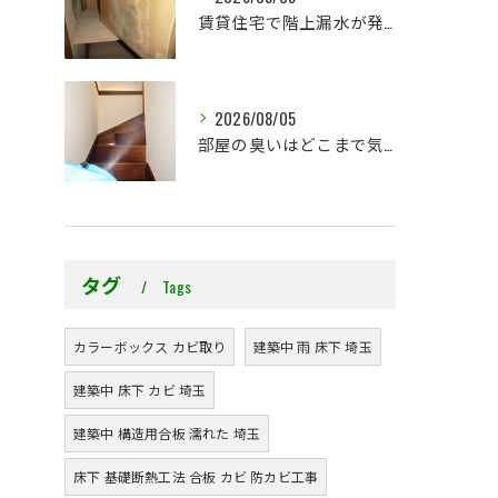
賃貸住宅で階上漏水が発生したら、防カビ工事までが初期対応です
2026/08/05
部屋の臭いはどこまで気になりますか？プレモ独自の臭気基準をご紹介します
タグ
Tags
カラーボックス カビ取り
建築中 雨 床下 埼玉
建築中 床下 カビ 埼玉
建築中 構造用合板 濡れた 埼玉
床下 基礎断熱工法 合板 カビ 防カビ工事