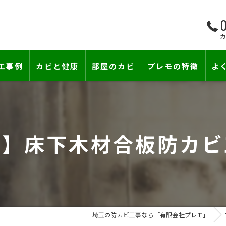
0
工事例
カビと健康
部屋のカビ
プレモの特徴
よ
て―
小さな防カビ工事
床下のカビ
壁紙下地防カビ工事
建築中のカビ
市】床下木材合板防カビ
壁紙カビ・壁紙下地のカビ
コンクリートのカビ
賃貸住宅のカビ
漏水事故のカビ
『またか…』の天井結露クレームに終
雨漏りによるカビ
埼玉の防カビ工事なら「有限会社プレモ」
カビと結露対策
部屋の除菌消臭