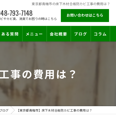
東京都青梅市の床下木材合板防カビ工事の費用は？
48-793-7148
お問い合わせはこちら
カビやカビ臭、消臭でお困りの時はこちら
くある質問
メニュー
会社概要
ブログ
コラム
施工対応エリア
工事の費用は？
止符を。賃貸オーナー様が最後に頼る専門工事
ブログ
【東京都青梅市】床下木材合板防カビ工事の費用は？