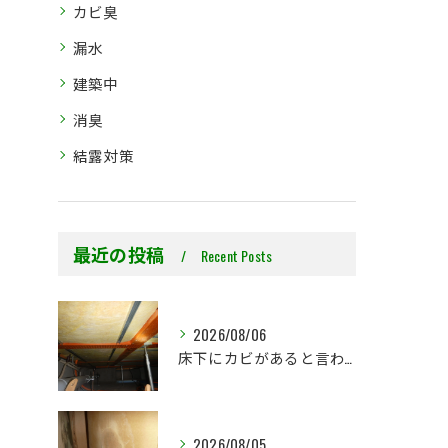
カビ臭
漏水
建築中
消臭
結露対策
最近の投稿
Recent Posts
2026/08/06
床下にカビがあると言われた…本当に全部防カビ工事が必要ですか？
2026/08/05