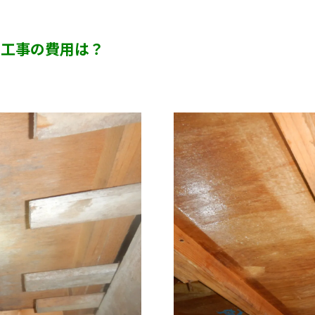
カビ臭い部屋
ビ工事の費用は？
押入れ・収納・クローゼットのカビ
砂壁・珪藻土のカビ
半地下・地下室のカビ