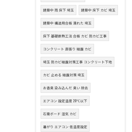
建築中 雨 床下 埼玉
建築中 床下 カビ 埼玉
建築中 構造用合板 濡れた 埼玉
床下 基礎断熱工法 合板 カビ 防カビ工事
コンクリート 直張り 結露 カビ
埼玉 防カビ結露対策工事 コンクリート下地
カビ 止める 結露対策 埼玉
お香臭 染み込んだ 臭い 除去
エアコン 設定温度 20℃以下
石膏ボード 湿気 カビ
暑がり エアコン 低温度設定