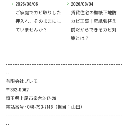
2026/08/04
2026/08/04
した
賃貸住宅の壁紙下地防
メゾネットタイプの地
にし
カビ工事｜壁紙張替え
下室はカビ・カビ臭に
前だからできるカビ対
注意！プレモが考える
策とは？
継続的な防カビ対策と
は
--------------------------------------------------------------------
--
有限会社プレモ
〒362-0062
埼玉県上尾市泉台3-17-28
電話番号 : 048-793-7148（担当：山田）
--------------------------------------------------------------------
--