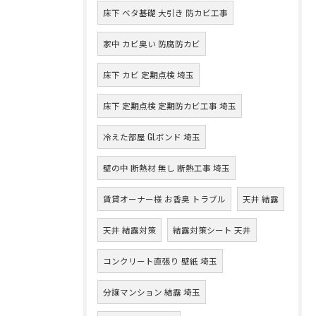
床下 ベタ基礎 大引き 防カビ工事
家中 カビ臭い 防腐防カビ
床下 カビ 定期点検 埼玉
床下 定期点検 定期防カビ工事 埼玉
冷えた部屋 GLボンド 埼玉
壁の中 断熱材 無し 断熱工事 埼玉
賃貸オーナー様 お香臭 トラブル
天井 結露
天井 結露対策
結露対策シート 天井
コンクリート直張り 壁紙 埼玉
分譲マンション 結露 埼玉