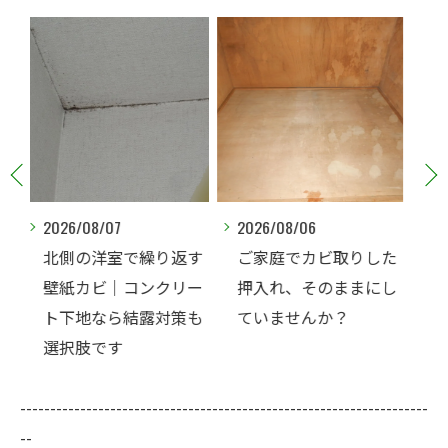
2026/08/06
2026/08/06
返す
ご家庭でカビ取りした
玄関ドアを開けた瞬間
リー
押入れ、そのままにし
の臭い。壁紙を張替え
策も
ていませんか？
ないと解決できないこ
ともあります
--------------------------------------------------------------------
--