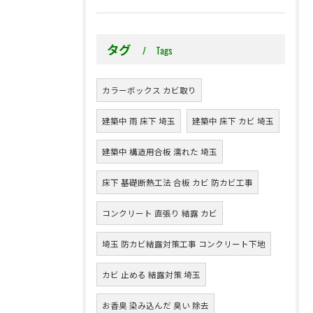
タグ
Tags
カラーボックス カビ取り
建築中 雨 床下 埼玉
建築中 床下 カビ 埼玉
建築中 構造用合板 濡れた 埼玉
床下 基礎断熱工法 合板 カビ 防カビ工事
コンクリート 直張り 結露 カビ
埼玉 防カビ結露対策工事 コンクリート下地
カビ 止める 結露対策 埼玉
お香臭 染み込んだ 臭い 除去