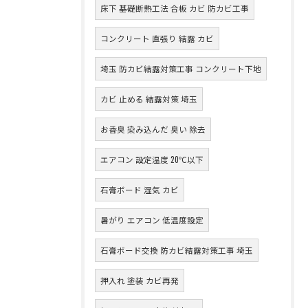
床下 基礎断熱工法 合板 カビ 防カビ工事
コンクリート 直張り 結露 カビ
埼玉 防カビ結露対策工事 コンクリート下地
カビ 止める 結露対策 埼玉
お香臭 染み込んだ 臭い 除去
エアコン 設定温度 20℃以下
石膏ボード 湿気 カビ
暑がり エアコン 低温度設定
石膏ボード交換 防カビ結露対策工事 埼玉
押入れ 塗装 カビ再発