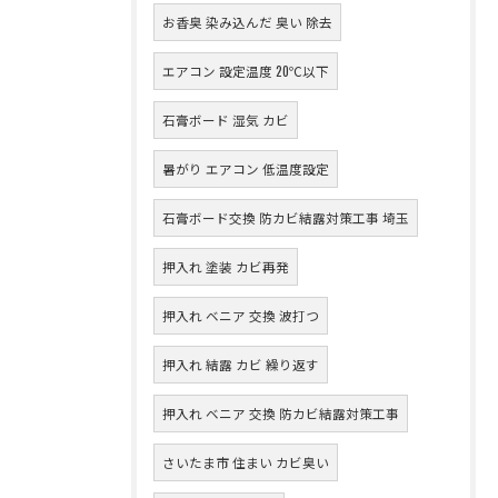
お香臭 染み込んだ 臭い 除去
エアコン 設定温度 20℃以下
石膏ボード 湿気 カビ
暑がり エアコン 低温度設定
石膏ボード交換 防カビ結露対策工事 埼玉
押入れ 塗装 カビ再発
押入れ ベニア 交換 波打つ
押入れ 結露 カビ 繰り返す
押入れ ベニア 交換 防カビ結露対策工事
さいたま市 住まい カビ臭い