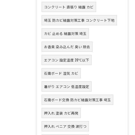
コンクリート 直張り 結露 カビ
埼玉 防カビ結露対策工事 コンクリート下地
カビ 止める 結露対策 埼玉
お香臭 染み込んだ 臭い 除去
エアコン 設定温度 20℃以下
石膏ボード 湿気 カビ
暑がり エアコン 低温度設定
石膏ボード交換 防カビ結露対策工事 埼玉
押入れ 塗装 カビ再発
押入れ ベニア 交換 波打つ