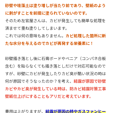
砂壁や珪藻土は塗り増しが当たり前であり、壁紙のよう
に剥がすことを前提に塗られていないのです。
そのため左官屋さんは、カビが発生しても簡単な処理を
済ませて重ね塗りしてしまいます。
これでは何の意味もありません。
カビ処理した箇所に新
たな水分を与えるのでカビが再発する栄養素に！
砂壁掻き落とし後に石膏ボードやベニア（コンパネ合板
含む）を貼らなくても掻き落としだけで対応可能なので
すが、砂壁にカビが発生したりカビ臭が酷い状況の時は
何が原因でそうなったのか？を考え、
結露が原因で砂壁
カビやカビ臭が発生している時は、防カビ結露対策工事
壁紙仕上げにすることもアリだと考えています。
費用は上がりますが、
結露が原因の時やガスファンヒー