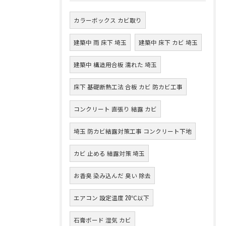
カラーボックス カビ取り
建築中 雨 床下 埼玉
建築中 床下 カビ 埼玉
建築中 構造用合板 濡れた 埼玉
床下 基礎断熱工法 合板 カビ 防カビ工事
コンクリート 直張り 結露 カビ
埼玉 防カビ結露対策工事 コンクリート下地
カビ 止める 結露対策 埼玉
お香臭 染み込んだ 臭い 除去
エアコン 設定温度 20℃以下
石膏ボード 湿気 カビ