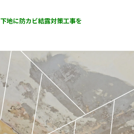
カビ臭い部屋
ト下地に防カビ結露対策工事を
半地下・地下室のカビ
砂壁・珪藻土のカビ
押入れ・収納・クローゼットのカビ