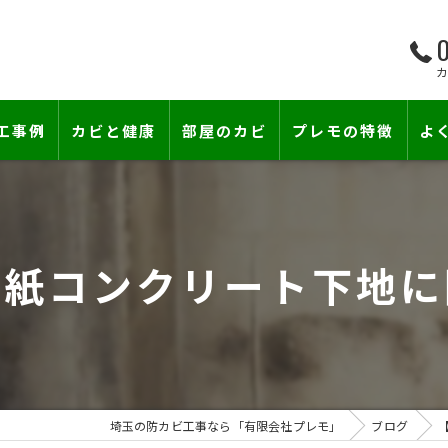
0
工事例
カビと健康
部屋のカビ
プレモの特徴
よ
て―
小さな防カビ工事
床下のカビ
壁紙下地防カビ工事
建築中のカビ
壁紙コンクリート下地に
壁紙カビ・壁紙下地のカビ
漏水事故のカビ
カビと結露対策
雨漏りによるカビ
賃貸住宅のカビ
コンクリートのカビ
埼玉の防カビ工事なら「有限会社プレモ」
ブログ
『またか…』の天井結露クレームに終
部屋の除菌消臭