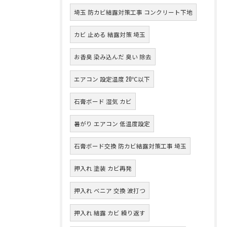
埼玉 防カビ結露対策工事 コンクリート下地
カビ 止める 結露対策 埼玉
お香臭 染み込んだ 臭い 除去
エアコン 設定温度 20℃以下
石膏ボード 湿気 カビ
暑がり エアコン 低温度設定
石膏ボード交換 防カビ結露対策工事 埼玉
押入れ 塗装 カビ再発
押入れ ベニア 交換 波打つ
押入れ 結露 カビ 繰り返す