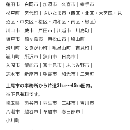
蓮田市｜白岡市｜加須市｜久喜市｜幸手市｜
杉戸町｜宮代町｜さいたま市（西区・北区・大宮区・見
沼区・中央区・桜区・浦和区・南区・緑区）｜
川口市｜蕨市｜戸田市｜川越市｜川島町｜
坂戸市｜鶴ヶ島市｜東松山市｜鳩山町｜
滑川町｜ときがわ町｜毛呂山町｜吉見町｜
嵐山町｜所沢市｜狭山市｜日高市｜
入間市｜飯能市｜富士見市｜ふじみ野市｜
志木市｜新座市｜朝霞市｜和光市｜三芳町｜
上尾市の事務所から片道31㎞～45㎞圏内。
※下見有料です。
埼玉県 熊谷市｜羽生市｜三郷市｜吉川市｜
八潮市｜越谷市｜草加市｜春日部市｜
小川町