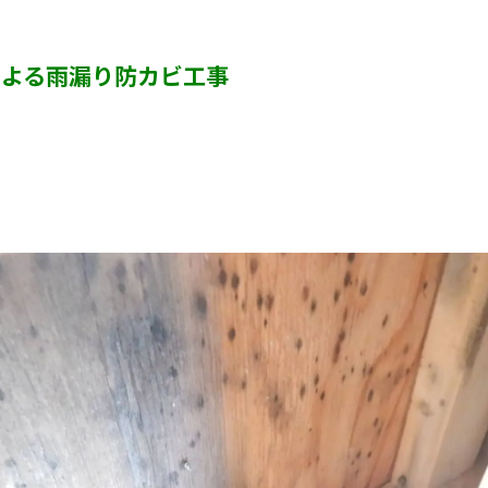
カビ臭い部屋
による雨漏り防カビ工事
半地下・地下室のカビ
砂壁・珪藻土のカビ
押入れ・収納・クローゼットのカビ