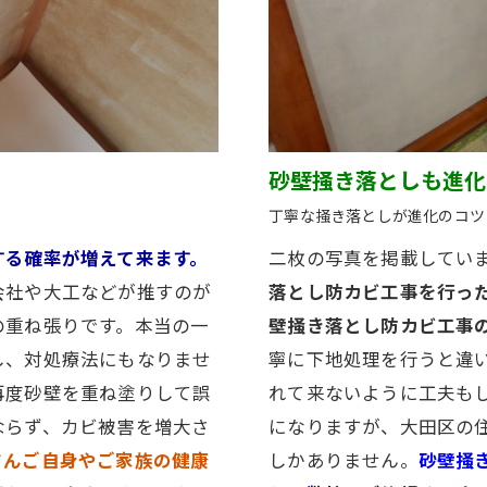
砂壁掻き落としも進化
丁寧な掻き落としが進化のコツ
する確率が増えて来ます。
二枚の写真を掲載してい
会社や大工などが推すのが
落とし防カビ工事を行っ
の重ね張りです。本当の一
壁掻き落とし防カビ工事
し、対処療法にもなりませ
寧に下地処理を行うと違
再度砂壁を重ね塗りして誤
れて来ないように工夫もし
ならず、カビ被害を増大さ
になりますが、大田区の住
さんご自身やご家族の健康
しかありません。
砂壁掻