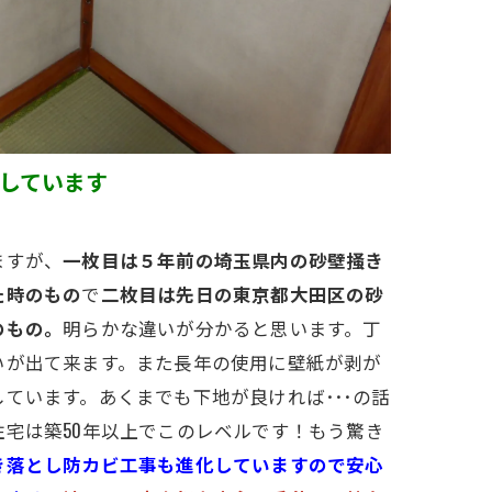
しています
ますが、
一枚目は５年前の埼玉県内の砂壁掻き
た時のもの
で
二枚目は先日の東京都大田区の砂
のもの。
明らかな違いが分かると思います。丁
いが出て来ます。また長年の使用に壁紙が剥が
ています。あくまでも下地が良ければ･･･の話
宅は築50年以上でこのレベルです！もう驚き
き落とし防カビ工事も進化していますので安心