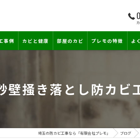
0
工事例
カビと健康
部屋のカビ
プレモの特徴
よ
て―
小さな防カビ工事
床下のカビ
壁紙下地防カビ工事
建築中のカビ
砂壁掻き落とし防カビ
壁紙カビ・壁紙下地のカビ
漏水事故のカビ
カビと結露対策
雨漏りによるカビ
賃貸住宅のカビ
コンクリートのカビ
埼玉の防カビ工事なら「有限会社プレモ」
ブログ
カビ臭い部屋
部屋の除菌消臭