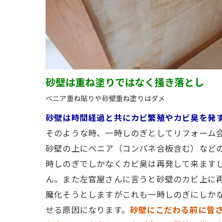
砂壁は重ね塗りではなく掻き落とし
ベニア重ね貼りや砂壁重ね塗りはダメ
砂壁は時間経過と共にカビ繁殖やカビ臭を発
そのような時、一時しのぎとしてリフォーム
砂壁の上にベニア（コンパネ合板含む）など
時しのぎでしかなくカビ臭は再発して来ます
ん。また左官屋さんに言うと砂壁のカビ上に
魔化そうとしますがこれも一時しのぎにしか
せる原因になります。
砂壁にこだわる前に皆