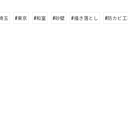
#埼玉
#東京
#和室
#砂壁
#掻き落とし
#防カビ工