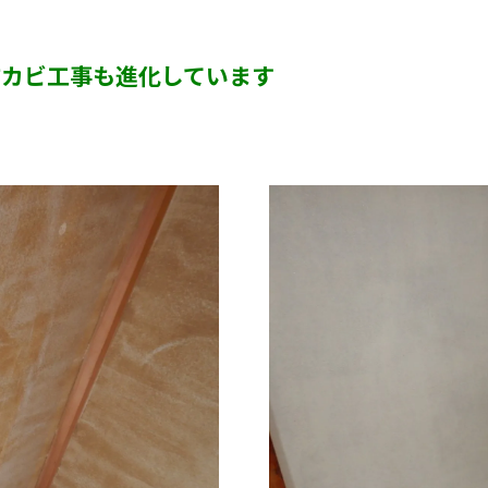
半地下・地下室のカビ
防カビ工事も進化しています
砂壁・珪藻土のカビ
押入れ・収納・クローゼットのカビ