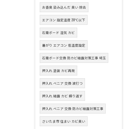
お香臭 染み込んだ 臭い 除去
エアコン 設定温度 20℃以下
石膏ボード 湿気 カビ
暑がり エアコン 低温度設定
石膏ボード交換 防カビ結露対策工事 埼玉
押入れ 塗装 カビ再発
押入れ ベニア 交換 波打つ
押入れ 結露 カビ 繰り返す
押入れ ベニア 交換 防カビ結露対策工事
さいたま市 住まい カビ臭い