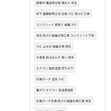
建築中 構造用合板 濡れた 埼玉
床下 基礎断熱工法 合板 カビ 防カビ工事
コンクリート 直張り 結露 カビ
埼玉 防カビ結露対策工事 コンクリート下地
カビ 止める 結露対策 埼玉
お香臭 染み込んだ 臭い 除去
エアコン 設定温度 20℃以下
石膏ボード 湿気 カビ
暑がり エアコン 低温度設定
石膏ボード交換 防カビ結露対策工事 埼玉