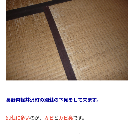
長野県軽井沢町の別荘の下見をして来ます。
別荘に多い
のが、
カビ
と
カビ臭
です。