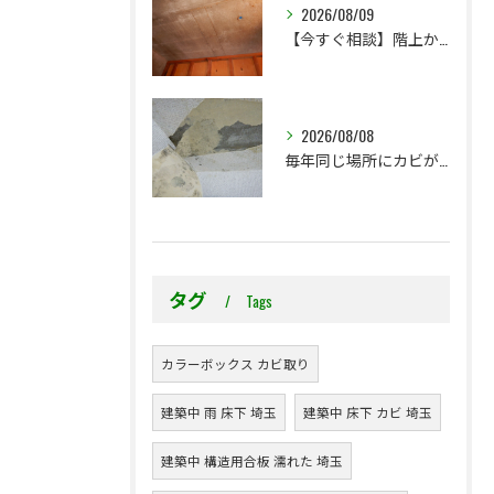
2026/08/09
【今すぐ相談】階上からのちょっとした水漏れ後の小さな防カビ工事
2026/08/08
毎年同じ場所にカビが出る理由をご存じですか？
タグ
Tags
カラーボックス カビ取り
建築中 雨 床下 埼玉
建築中 床下 カビ 埼玉
建築中 構造用合板 濡れた 埼玉