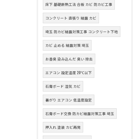
床下 基礎断熱工法 合板 カビ 防カビ工事
コンクリート 直張り 結露 カビ
埼玉 防カビ結露対策工事 コンクリート下地
カビ 止める 結露対策 埼玉
お香臭 染み込んだ 臭い 除去
エアコン 設定温度 20℃以下
石膏ボード 湿気 カビ
暑がり エアコン 低温度設定
石膏ボード交換 防カビ結露対策工事 埼玉
押入れ 塗装 カビ再発