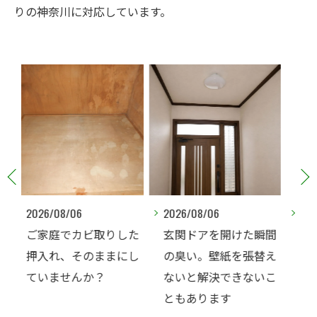
りの神奈川に対応しています。
2026/08/06
2026/08/06
した
玄関ドアを開けた瞬間
床下にカビがあると言
にし
の臭い。壁紙を張替え
われた…本当に全部防
ないと解決できないこ
カビ工事が必要です
ともあります
か？