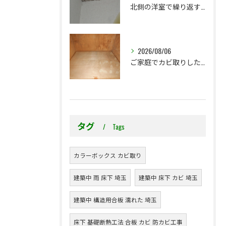
北側の洋室で繰り返す壁紙カビ｜コンクリート下地なら結露対策も選択肢です
2026/08/06
ご家庭でカビ取りした押入れ、そのままにしていませんか？
タグ
Tags
カラーボックス カビ取り
建築中 雨 床下 埼玉
建築中 床下 カビ 埼玉
建築中 構造用合板 濡れた 埼玉
床下 基礎断熱工法 合板 カビ 防カビ工事