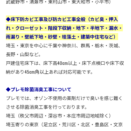
武蔵野市・清瀬市・東村山市・東大和市・小平市）
◆床下防カビ工事及び防カビ工事全般（カビ臭・押入
れ・クローゼット・階段下収納・地下・半地下・漏水・
雨漏り・壁紙下地・砂壁・珪藻土・建築中住宅など）
埼玉・東京を中心に千葉や神奈川、群馬・栃木・茨城、
長野・山梨など。
戸建住宅床下は、床下高40cm以上・床下点検口や床下収
納があり45cm角以上あれば対応可能です。
◆プレモ除菌消臭工事について
プレモでは、オゾン不使用の薬剤だけで臭いを感じ難く
させる除菌消臭工事を行っております。
埼玉（秩父市周辺・深谷市・本庄市周辺地域除く）
埼玉寄りの東京（足立区・荒川区・北区・豊島区・文京