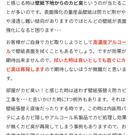
と感じる時は
壁紙下地からのカビ臭
というのが当たるこ
とが多いのです。表面強化の量産品壁紙は防カビ剤がや
や浸透し難い傾向がありますのでほとんどの壁紙が表面
強化になると困ります･･･
お客様がご自身でカビ取りしようとして
高濃度アルコー
ル
で壁紙表面を拭くこともあるでしょう。ですが効果が
期待出来ませんので、
拭いた時は良いとしても直ぐにカ
ビ臭は再発します
ので期待しないほうが無難だと思いま
す。
部屋がカビ臭い！と感じた時は迷わず壁紙張替え防カビ
工事を･･･と言いかけた時に1つ例外もあります。それは
壁紙張替え直後だったりする時です。この時は内装用パ
テによるカビ隠しやアルコール系製品でカビ処理し効果
が無くカビ臭が再発してしまう事例もありますので、お