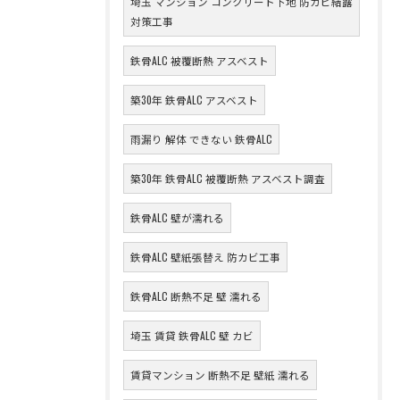
埼玉 マンション コンクリート下地 防カビ結露
対策工事
鉄骨ALC 被覆断熱 アスベスト
築30年 鉄骨ALC アスベスト
雨漏り 解体 できない 鉄骨ALC
築30年 鉄骨ALC 被覆断熱 アスベスト調査
鉄骨ALC 壁が濡れる
鉄骨ALC 壁紙張替え 防カビ工事
鉄骨ALC 断熱不足 壁 濡れる
埼玉 賃貸 鉄骨ALC 壁 カビ
賃貸マンション 断熱不足 壁紙 濡れる