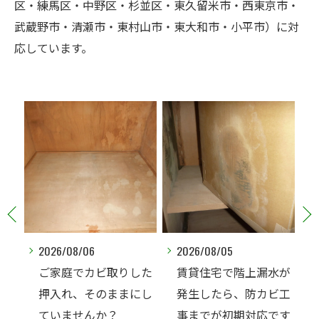
区・練馬区・中野区・杉並区・東久留米市・西東京市・
武蔵野市・清瀬市・東村山市・東大和市・小平市）に対
応しています。
2026/08/05
2026/08/05
した
賃貸住宅で階上漏水が
部屋の臭いはどこまで
にし
発生したら、防カビ工
気になりますか？プレ
事までが初期対応です
モ独自の臭気基準をご