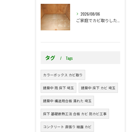
2026/08/06
ご家庭でカビ取りした押入れ、そのままにしていませんか？
タグ
Tags
カラーボックス カビ取り
建築中 雨 床下 埼玉
建築中 床下 カビ 埼玉
建築中 構造用合板 濡れた 埼玉
床下 基礎断熱工法 合板 カビ 防カビ工事
コンクリート 直張り 結露 カビ