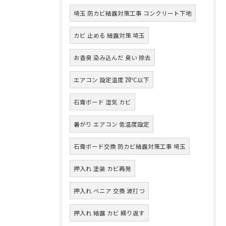
埼玉 防カビ結露対策工事 コンクリート下地
カビ 止める 結露対策 埼玉
お香臭 染み込んだ 臭い 除去
エアコン 設定温度 20℃以下
石膏ボード 湿気 カビ
暑がり エアコン 低温度設定
石膏ボード交換 防カビ結露対策工事 埼玉
押入れ 塗装 カビ再発
押入れ ベニア 交換 波打つ
押入れ 結露 カビ 繰り返す