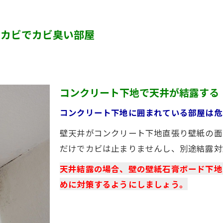
カビ臭い部屋
とカビでカビ臭い部屋
半地下・地下室のカビ
砂壁・珪藻土のカビ
押入れ・収納・クローゼットのカビ
コンクリート下地で天井が結露する
コンクリート下地に囲まれている部屋は危
壁天井がコンクリート下地直張り壁紙の面
だけでカビは止まりませんし、別途結露対
天井結露の場合、壁の壁紙石膏ボード下地
めに対策するようにしましょう。