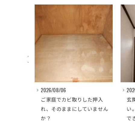
2026/08/06
202
返す壁紙カ
ご家庭でカビ取りした押入
玄
下地なら結
れ、そのままにしていません
い
す
か？
で