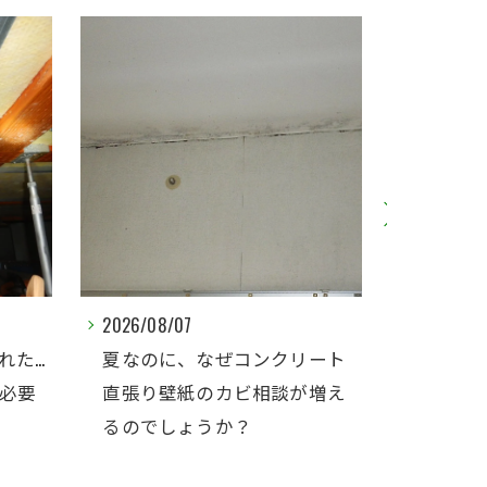
2026/08/07
2026/08/
れた…
夏なのに、なぜコンクリート
北側の
必要
直張り壁紙のカビ相談が増え
ビ｜コ
るのでしょうか？
露対策