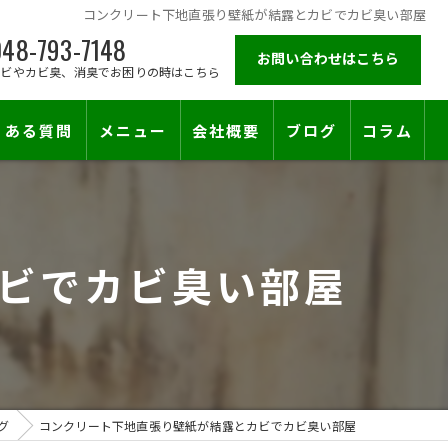
コンクリート下地直張り壁紙が結露とカビでカビ臭い部屋
48-793-7148
お問い合わせはこちら
カビやカビ臭、消臭でお困りの時はこちら
くある質問
メニュー
会社概要
ブログ
コラム
施工対応エリア
ビでカビ臭い部屋
グ
コンクリート下地直張り壁紙が結露とカビでカビ臭い部屋
止符を。賃貸オーナー様が最後に頼る専門工事