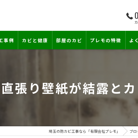
0
工事例
カビと健康
部屋のカビ
プレモの特徴
よ
て―
小さな防カビ工事
床下のカビ
壁紙下地防カビ工事
建築中のカビ
地直張り壁紙が結露とカ
壁紙カビ・壁紙下地のカビ
漏水事故のカビ
カビと結露対策
雨漏りによるカビ
賃貸住宅のカビ
コンクリートのカビ
埼玉の防カビ工事なら「有限会社プレモ」
ブロ
『またか…』の天井結露クレームに終
部屋の除菌消臭