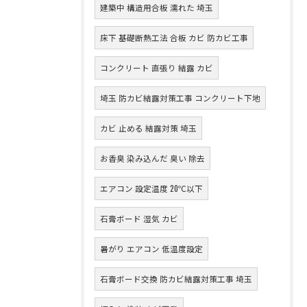
建築中 構造用合板 濡れた 埼玉
床下 基礎断熱工法 合板 カビ 防カビ工事
コンクリート 直張り 結露 カビ
埼玉 防カビ結露対策工事 コンクリート下地
カビ 止める 結露対策 埼玉
お香臭 染み込んだ 臭い 除去
エアコン 設定温度 20℃以下
石膏ボード 湿気 カビ
暑がり エアコン 低温度設定
石膏ボード交換 防カビ結露対策工事 埼玉