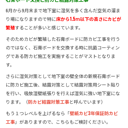
6月から9月末まで地下室に湿気を多く含んだ空気の溜ま
り場になりますので特に
床から1.5ⅿ以下の高さにカビが
繁殖
することが多いと感じています。
そのためカビが繁殖した石膏ボードに防カビ工事を行う
のではなく、石膏ボードを交換する時に抗菌コーティン
グである防カビ施工を実施することがマストとなりま
す。
さらに湿気対策として地下室の壁全体の新規石膏ボード
に防カビ施工後、結露対策として結露対策用シート貼り
を行い、吸放湿壁紙張りを行えば湿気に強い地下室にな
ります。（
防カビ結露対策工事
と呼んでいます）
もう１つレベルを上げるなら「
壁紙カビ3年保証防カビ
工事
」がありますので、こちらもご検討ください。