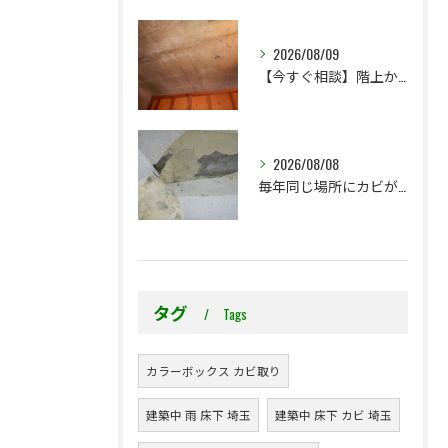
2026/08/09
【今すぐ相談】階上からのちょっとした水漏れ後の小さな防カビ工事
2026/08/08
毎年同じ場所にカビが出る理由をご存じですか？
タグ
Tags
カラーボックス カビ取り
建築中 雨 床下 埼玉
建築中 床下 カビ 埼玉