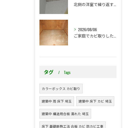
北側の洋室で繰り返す壁紙カビ｜コンクリート下地なら結露対策も選択肢です
2026/08/06
ご家庭でカビ取りした押入れ、そのままにしていませんか？
タグ
Tags
カラーボックス カビ取り
建築中 雨 床下 埼玉
建築中 床下 カビ 埼玉
建築中 構造用合板 濡れた 埼玉
床下 基礎断熱工法 合板 カビ 防カビ工事