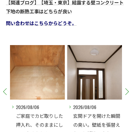
【関連ブログ】【埼玉・東京】結露する壁コンクリート
下地の断熱工事はどちらが良い
問い合わせはこちらからどうぞ。
2026/08/06
2026/08/06
した
玄関ドアを開けた瞬間
床下にカビがあると言
にし
の臭い。壁紙を張替え
われた…本当に全部防