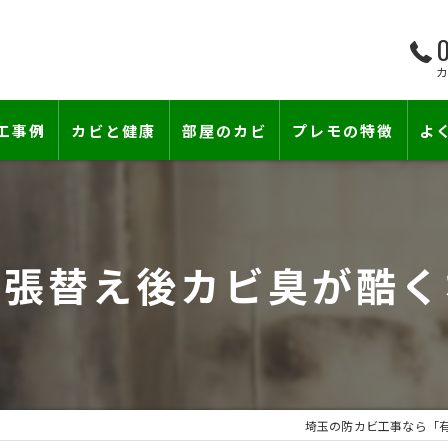
0
工事例
カビと健康
部屋のカビ
プレモの特徴
よ
て―
小さな防カビ工事
床下のカビ
壁紙下地防カビ工事
建築中のカビ
紙張替え後カビ臭が酷く
壁紙カビ・壁紙下地のカビ
漏水事故のカビ
カビと結露対策
雨漏りによるカビ
賃貸住宅のカビ
コンクリートのカビ
埼玉の防カビ工事なら「
『またか…』の天井結露クレームに終
部屋の除菌消臭