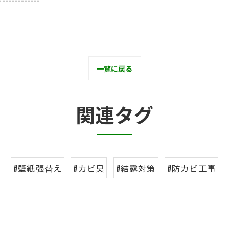
一覧に戻る
関連タグ
#壁紙張替え
#カビ臭
#結露対策
#防カビ工事