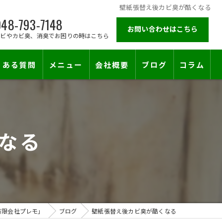
壁紙張替え後カビ臭が酷くなる
48-793-7148
お問い合わせはこちら
カビやカビ臭、消臭でお困りの時はこちら
くある質問
メニュー
会社概要
ブログ
コラム
施工対応エリア
なる
有限会社プレモ」
ブログ
壁紙張替え後カビ臭が酷くなる
止符を。賃貸オーナー様が最後に頼る専門工事