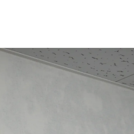
カビ臭い部屋
半地下・地下室のカビ
砂壁・珪藻土のカビ
押入れ・収納・クローゼットのカビ