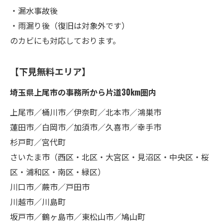
・漏水事故後
・雨漏り後（復旧は対象外です）
のカビにも対応しております。
【下見無料エリア】
埼玉県上尾市の事務所から片道30km圏内
上尾市／桶川市／伊奈町／北本市／鴻巣市
蓮田市／白岡市／加須市／久喜市／幸手市
杉戸町／宮代町
さいたま市（西区・北区・大宮区・見沼区・中央区・桜
区・浦和区・南区・緑区）
川口市／蕨市／戸田市
川越市／川島町
坂戸市／鶴ヶ島市／東松山市／鳩山町