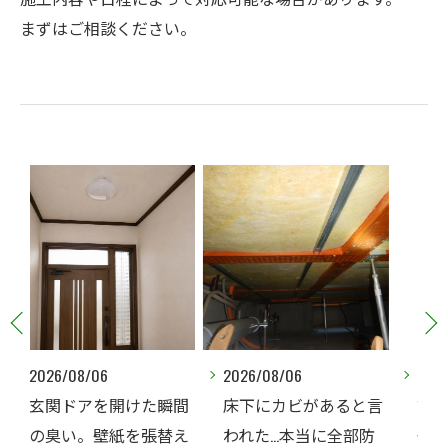
まずはご相談ください。
2026/08/06
2026/08/05
瞬間
床下にカビがあると言
賃貸住宅で階上漏水が
替え
われた…本当に全部防
発生したら、防カビ工