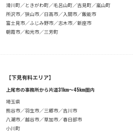
滑川町／ときがわ町／毛呂山町／吉見町／嵐山町
所沢市／狭山市／日高市／入間市／飯能市
富士見市／ふじみ野市／志木市／新座市
朝霞市／和光市／三芳町
【下見有料エリア】
上尾市の事務所から片道31km〜45km圏内
埼玉県
熊谷市／羽生市／三郷市／吉川市
八潮市／越谷市／草加市／春日部市
小川町