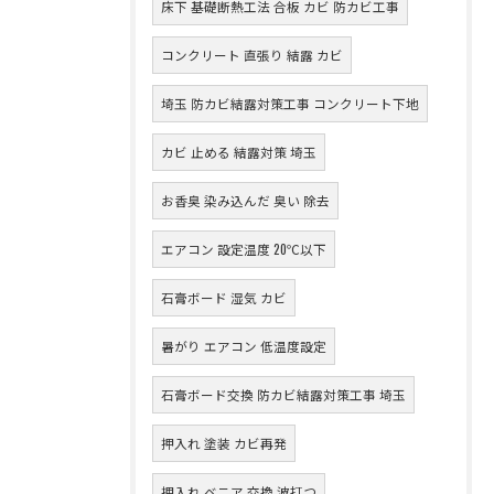
床下 基礎断熱工法 合板 カビ 防カビ工事
コンクリート 直張り 結露 カビ
埼玉 防カビ結露対策工事 コンクリート下地
カビ 止める 結露対策 埼玉
お香臭 染み込んだ 臭い 除去
エアコン 設定温度 20℃以下
石膏ボード 湿気 カビ
暑がり エアコン 低温度設定
石膏ボード交換 防カビ結露対策工事 埼玉
押入れ 塗装 カビ再発
押入れ ベニア 交換 波打つ