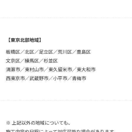
【東京北部地域】
板橋区／北区／足立区／荒川区／豊島区
文京区／練馬区／杉並区
清瀬市／東村山市／東久留米市／東大和市
西東京市／武蔵野市／小平市／青梅市
※ 上記以外の地域についても、
施工内容や日程によって対応可能な場合があります。