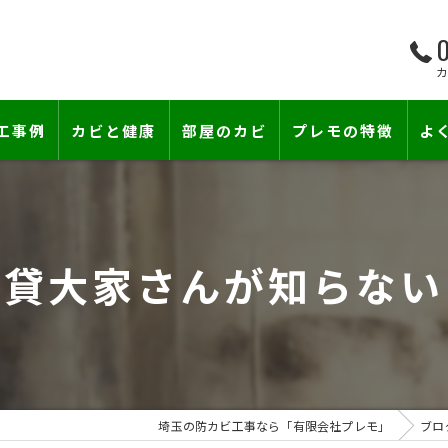
0
工事例
カビと健康
部屋のカビ
プレモの特徴
よ
て―
小さな防カビ工事
床下のカビ
壁紙下地防カビ工事
建築中のカビ
賃貸大家さんが知らない
壁紙カビ・壁紙下地のカビ
漏水事故のカビ
カビと結露対策
雨漏りによるカビ
賃貸住宅のカビ
コンクリートのカビ
埼玉の防カビ工事なら「有限会社プレモ」
ブロ
『またか…』の天井結露クレームに終
部屋の除菌消臭