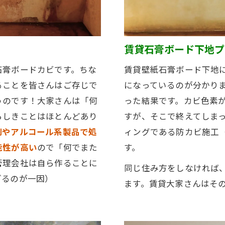
賃貸石膏ボード下地プ
石膏ボードカビです。ちな
賃貸壁紙石膏ボード下地
ることを皆さんはご存じで
になっているのが分かり
うのです！大家さんは「何
った結果です。カビ色素が
らしきことはほとんどあり
すが、そこで終えてしま
剤やアルコール系製品で処
ィングである防カビ施工
能性が高い
ので「何でまた
す。
管理会社は自ら作ることに
同じ住み方をしなければ
ぎるのが一因）
ます。賃貸大家さんはそ