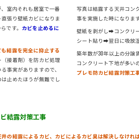
が、室内それも居室で一番
写真は結露する天井コン
ト直張り壁紙カビになりま
事を実施した時になりま
からです。
カビを止めるに
壁紙を剥がし➡コンクリ
。
シート貼り➡翌日に吸放
ても結露を完全に抑止する
築年数が30年以上の分譲
ー（接着剤）を防カビ処理
コンクリート下地が多い
いる事実がありますので、
プレモ防カビ結露対策工
のは止めたほうが無難でし
カビ結露対策工事
天井の結露によるカビ、カビによるカビ臭は解決しなけれ