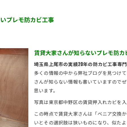
カビ臭い部屋
ないプレモ防カビ工事
半地下・地下室のカビ
砂壁・珪藻土のカビ
押入れ・収納・クローゼットのカビ
賃貸大家さんが知らないプレモ防カ
埼玉県上尾市の実績20年の防カビ工事専
多くの情報の中から弊社ブログを見つけて
さんが知らない情報も書いていますのでぜ
思います。
写真は東京都中野区の賃貸押入れカビを入
この時点で賃貸大家さんは「ベニア交換か
いとその選択肢は狭いものになり、似たよ