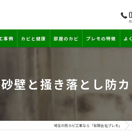
0
工事例
カビと健康
部屋のカビ
プレモの特徴
よ
て―
小さな防カビ工事
床下のカビ
壁紙下地防カビ工事
建築中のカビ
る砂壁と掻き落とし防カ
壁紙カビ・壁紙下地のカビ
漏水事故のカビ
カビと結露対策
雨漏りによるカビ
賃貸住宅のカビ
コンクリートのカビ
埼玉の防カビ工事なら「有限会社プレモ」
『またか…』の天井結露クレームに終
部屋の除菌消臭