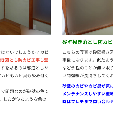
）
砂壁掻き落とし防カビ
ではないでしょうか？カビ
こちらの写真は砂壁掻き
掻き落とし防カビ工事し壁
事後になります。似たよ
ードを貼るのは邪道としか
など余程のことが無い限
にカビもカビ臭も染み付く
い間壁紙が長持ちしてく
砂壁のカビやカビ臭が気
ろで問題なのが砂壁の色で
メンテナンスしやすい壁
りましたが似たような色の
時はプレモまで問い合わ