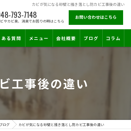
カビが気になる砂壁と掻き落とし防カビ工事後の違い
48-793-7148
お問い合わせはこちら
カビやカビ臭、消臭でお困りの時はこちら
くある質問
メニュー
会社概要
ブログ
コラム
施工対応エリア
ビ工事後の違い
ブログ
カビが気になる砂壁と掻き落とし防カビ工事後の違い
止符を。賃貸オーナー様が最後に頼る専門工事