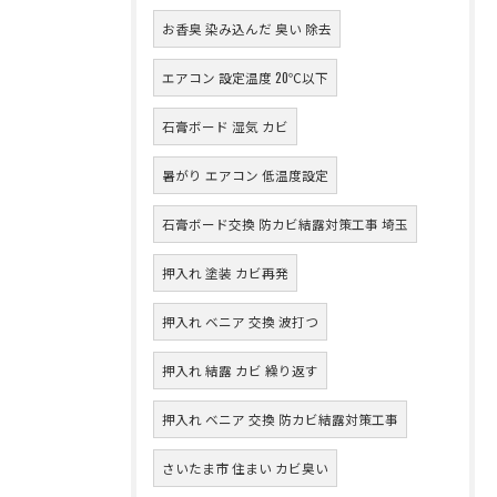
お香臭 染み込んだ 臭い 除去
エアコン 設定温度 20℃以下
石膏ボード 湿気 カビ
暑がり エアコン 低温度設定
石膏ボード交換 防カビ結露対策工事 埼玉
押入れ 塗装 カビ再発
押入れ ベニア 交換 波打つ
押入れ 結露 カビ 繰り返す
押入れ ベニア 交換 防カビ結露対策工事
さいたま市 住まい カビ臭い