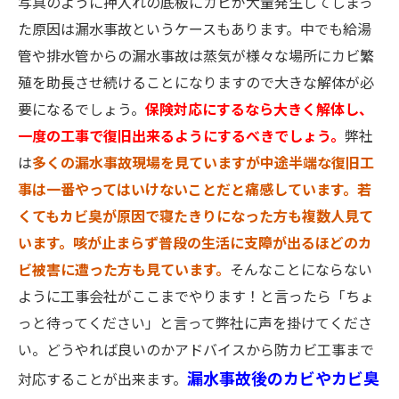
写真のように押入れの底板にカビが大量発生してしまっ
た原因は漏水事故というケースもあります。中でも給湯
管や排水管からの漏水事故は蒸気が様々な場所にカビ繁
殖を助長させ続けることになりますので大きな解体が必
要になるでしょう。
保険対応にするなら大きく解体し、
一度の工事で復旧出来るようにするべきでしょう。
弊社
は
多くの漏水事故現場を見ていますが中途半端な復旧工
事は一番やってはいけないことだと痛感しています。若
くてもカビ臭が原因で寝たきりになった方も複数人見て
います。咳が止まらず普段の生活に支障が出るほどのカ
ビ被害に遭った方も見ています。
そんなことにならない
ように工事会社がここまでやります！と言ったら「ちょ
っと待ってください」と言って弊社に声を掛けてくださ
い。どうやれば良いのかアドバイスから防カビ工事まで
漏水事故後のカビやカビ臭
対応することが出来ます。