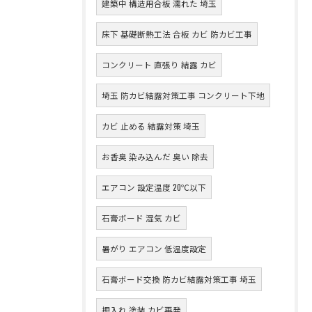
建築中 構造用合板 濡れた 埼玉
床下 基礎断熱工法 合板 カビ 防カビ工事
コンクリート 直張り 結露 カビ
埼玉 防カビ結露対策工事 コンクリート下地
カビ 止める 結露対策 埼玉
お香臭 染み込んだ 臭い 除去
エアコン 設定温度 20℃以下
石膏ボード 湿気 カビ
暑がり エアコン 低温度設定
石膏ボード交換 防カビ結露対策工事 埼玉
押入れ 塗装 カビ再発