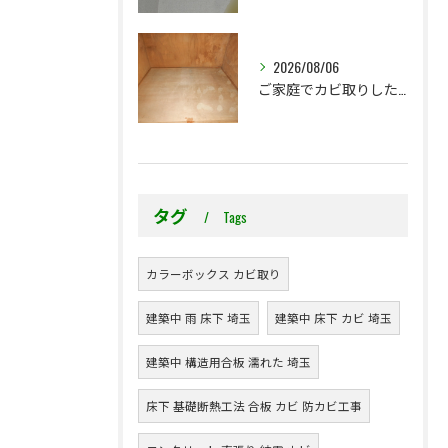
2026/08/06
ご家庭でカビ取りした押入れ、そのままにしていませんか？
タグ
Tags
カラーボックス カビ取り
建築中 雨 床下 埼玉
建築中 床下 カビ 埼玉
建築中 構造用合板 濡れた 埼玉
床下 基礎断熱工法 合板 カビ 防カビ工事