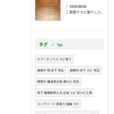
2026/08/06
ご家庭でカビ取りした押入れ、そのままにしていませんか？
タグ
Tags
カラーボックス カビ取り
建築中 雨 床下 埼玉
建築中 床下 カビ 埼玉
建築中 構造用合板 濡れた 埼玉
床下 基礎断熱工法 合板 カビ 防カビ工事
コンクリート 直張り 結露 カビ