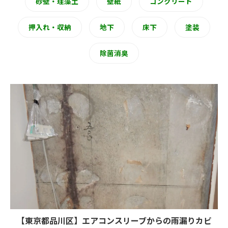
砂壁・珪藻土
壁紙
コンクリート
押入れ・収納
地下
床下
塗装
除菌消臭
【東京都品川区】エアコンスリーブからの雨漏りカビ