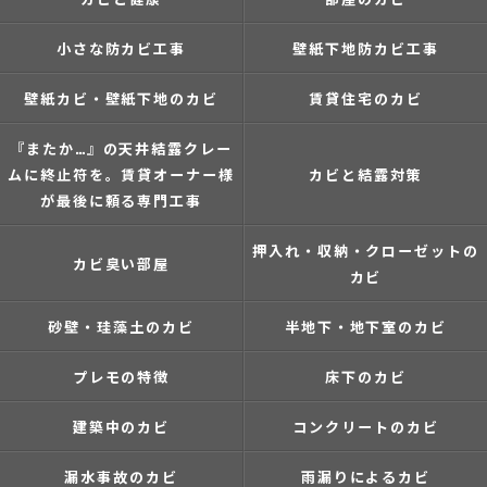
小さな防カビ工事
壁紙下地防カビ工事
壁紙カビ・壁紙下地のカビ
賃貸住宅のカビ
『またか…』の天井結露クレー
ムに終止符を。賃貸オーナー様
カビと結露対策
が最後に頼る専門工事
押入れ・収納・クローゼットの
カビ臭い部屋
カビ
砂壁・珪藻土のカビ
半地下・地下室のカビ
プレモの特徴
床下のカビ
建築中のカビ
コンクリートのカビ
漏水事故のカビ
雨漏りによるカビ