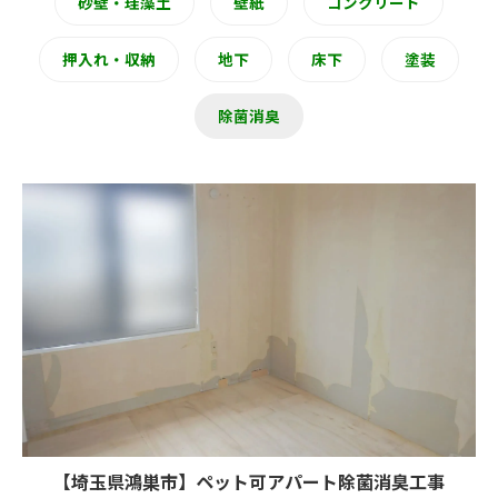
砂壁・珪藻土
壁紙
コンクリート
押入れ・収納
地下
床下
塗装
除菌消臭
【埼玉県鴻巣市】ペット可アパート除菌消臭工事