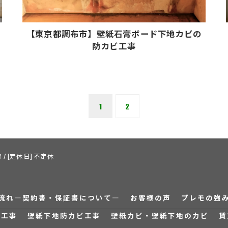
【東京都調布市】壁紙石膏ボード下地カビの
防カビ工事
1
2
 / [定休日] 不定休
流れ―契約書・保証書について―
お客様の声
プレモの強
ビ工事
壁紙下地防カビ工事
壁紙カビ・壁紙下地のカビ
賃