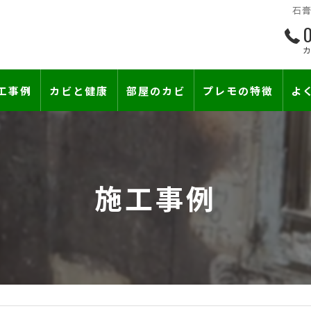
石膏
0
工事例
カビと健康
部屋のカビ
プレモの特徴
よ
て―
小さな防カビ工事
床下のカビ
壁紙下地防カビ工事
建築中のカビ
施工事例
壁紙カビ・壁紙下地のカビ
コンクリートのカビ
賃貸住宅のカビ
漏水事故のカビ
『またか…』の天井結露クレームに終
雨漏りによるカビ
カビと結露対策
部屋の除菌消臭