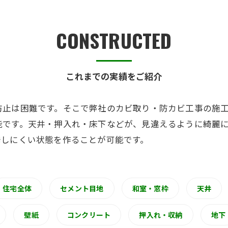
カビ臭い部屋
CONSTRUCTED
押入れ・収納・クローゼットのカビ
砂壁・珪藻土のカビ
これまでの実績をご紹介
半地下・地下室のカビ
防止は困難です。そこで弊社のカビ取り・防カビ工事の施
能です。天井・押入れ・床下などが、見違えるように綺麗
発しにくい状態を作ることが可能です。
住宅全体
セメント目地
和室・窓枠
天井
壁紙
コンクリート
押入れ・収納
地下