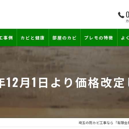
0
工事例
カビと健康
部屋のカビ
プレモの特徴
よ
て―
小さな防カビ工事
床下のカビ
壁紙下地防カビ工事
建築中のカビ
4年12月1日より価格改
壁紙カビ・壁紙下地のカビ
漏水事故のカビ
カビと結露対策
雨漏りによるカビ
賃貸住宅のカビ
コンクリートのカビ
埼玉の防カビ工事なら「有限会
カビ臭い部屋
部屋の除菌消臭