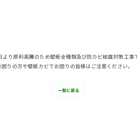
半地下・地下室のカビ
砂壁・珪藻土のカビ
押入れ・収納・クローゼットのカビ
2月1日より原料高騰のため壁紙全種類及び防カビ結露対策工
お困りの方や壁紙カビでお困りの皆様はご注意ください。
一覧に戻る