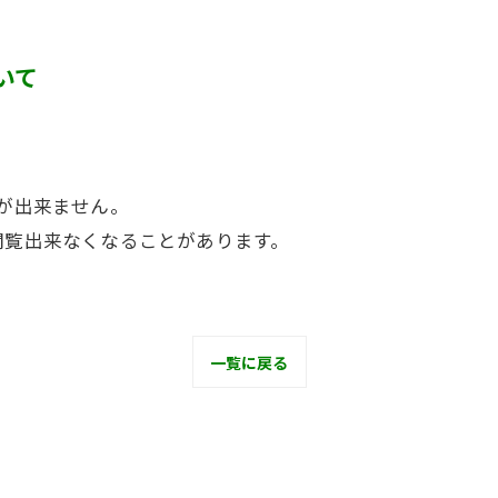
カビ臭い部屋
いて
半地下・地下室のカビ
砂壁・珪藻土のカビ
押入れ・収納・クローゼットのカビ
新が出来ません。
閲覧出来なくなることがあります。
一覧に戻る