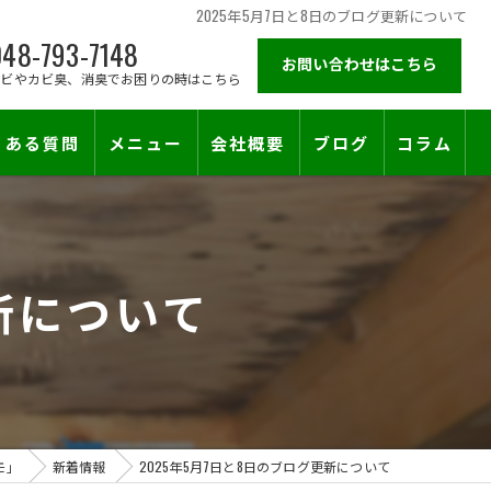
2025年5月7日と8日のブログ更新について
48-793-7148
お問い合わせはこちら
カビやカビ臭、消臭でお困りの時はこちら
くある質問
メニュー
会社概要
ブログ
コラム
施工対応エリア
更新について
モ」
新着情報
2025年5月7日と8日のブログ更新について
止符を。賃貸オーナー様が最後に頼る専門工事