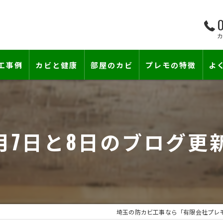
0
工事例
カビと健康
部屋のカビ
プレモの特徴
よ
て―
小さな防カビ工事
床下のカビ
壁紙下地防カビ工事
建築中のカビ
5月7日と8日のブログ
壁紙カビ・壁紙下地のカビ
漏水事故のカビ
カビと結露対策
雨漏りによるカビ
賃貸住宅のカビ
コンクリートのカビ
埼玉の防カビ工事なら「有限会社プレ
『またか…』の天井結露クレームに終
部屋の除菌消臭