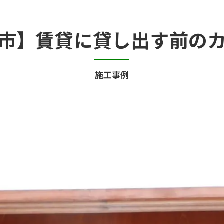
カビ臭い部屋
市】賃貸に貸し出す前の
押入れ・収納・クローゼットのカビ
砂壁・珪藻土のカビ
施工事例
半地下・地下室のカビ