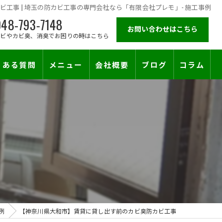
工事 | 埼玉の防カビ工事の専門会社なら「有限会社プレモ」- 施工事例
48-793-7148
お問い合わせはこちら
カビやカビ臭、消臭でお困りの時はこちら
くある質問
メニュー
会社概要
ブログ
コラム
施工対応エリア
止符を。賃貸オーナー様が最後に頼る専門工事
例
【神奈川県大和市】賃貸に貸し出す前のカビ臭防カビ工事