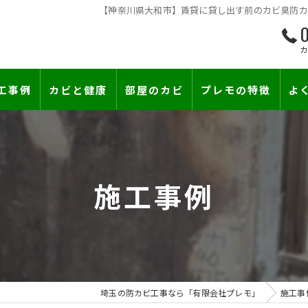
【神奈川県大和市】賃貸に貸し出す前のカビ臭防カビ
0
工事例
カビと健康
部屋のカビ
プレモの特徴
よ
て―
小さな防カビ工事
床下のカビ
壁紙下地防カビ工事
建築中のカビ
施工事例
壁紙カビ・壁紙下地のカビ
コンクリートのカビ
賃貸住宅のカビ
漏水事故のカビ
『またか…』の天井結露クレームに終
雨漏りによるカビ
埼玉の防カビ工事なら「有限会社プレモ」
施工事
カビと結露対策
部屋の除菌消臭