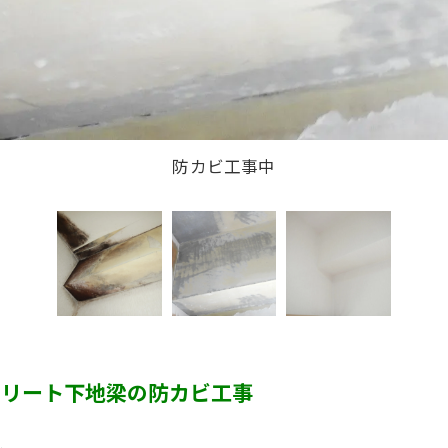
施工後(壁紙仕上げ)
防カビ工事中
クリート下地梁の防カビ工事