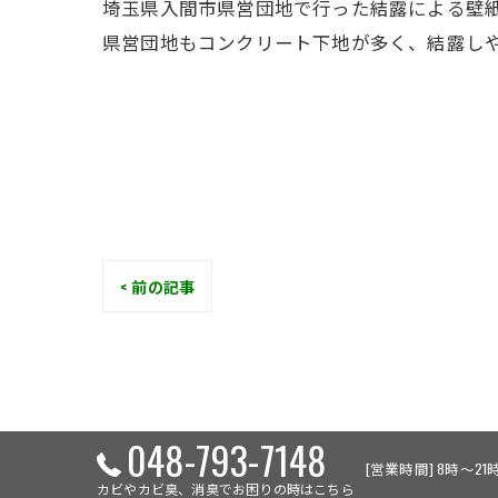
埼玉県入間市県営団地で行った結露による壁
県営団地もコンクリート下地が多く、結露し
< 前の記事
048-793-7148
[営業時間] 8時～21時
カビやカビ臭、消臭でお困りの時はこちら