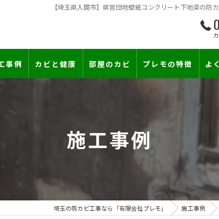
【埼玉県入間市】県営団地壁紙コンクリート下地梁の防カビ
0
工事例
カビと健康
部屋のカビ
プレモの特徴
よ
て―
小さな防カビ工事
床下のカビ
壁紙下地防カビ工事
建築中のカビ
施工事例
壁紙カビ・壁紙下地のカビ
漏水事故のカビ
カビと結露対策
雨漏りによるカビ
賃貸住宅のカビ
コンクリートのカビ
埼玉の防カビ工事なら「有限会社プレモ」
施工事例
カビ臭い部屋
部屋の除菌消臭