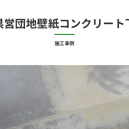
半地下・地下室のカビ
県営団地壁紙コンクリート
砂壁・珪藻土のカビ
押入れ・収納・クローゼットのカビ
施工事例