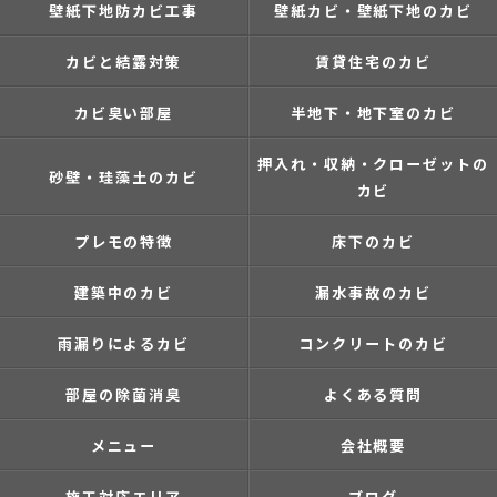
壁紙下地防カビ工事
壁紙カビ・壁紙下地のカビ
カビと結露対策
賃貸住宅のカビ
カビ臭い部屋
半地下・地下室のカビ
押入れ・収納・クローゼットの
砂壁・珪藻土のカビ
カビ
プレモの特徴
床下のカビ
建築中のカビ
漏水事故のカビ
雨漏りによるカビ
コンクリートのカビ
部屋の除菌消臭
よくある質問
メニュー
会社概要
施工対応エリア
ブログ